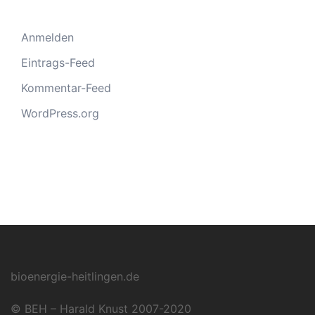
Anmelden
Eintrags-Feed
Kommentar-Feed
WordPress.org
bioenergie-heitlingen.de
© BEH – Harald Knust 2007-2020