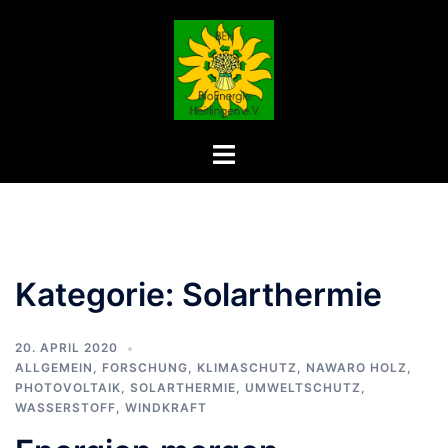
Zum
Inhalt
springen
Menü
umschalten
Kategorie:
Solarthermie
20. APRIL 2020
ALLGEMEIN
,
FORSCHUNG
,
KLIMASCHUTZ
,
NAWARO HOLZ
,
PHOTOVOLTAIK
,
SOLARTHERMIE
,
UMWELTSCHUTZ
,
WASSERSTOFF
,
WINDKRAFT