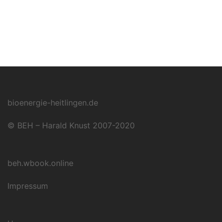
bioenergie-heitlingen.de
© BEH – Harald Knust 2007-2020
beh.wbook.online
Impressum