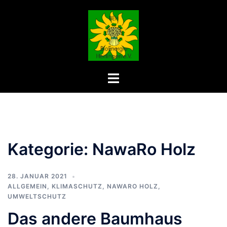
Zum
Inhalt
springen
Menü
umschalten
Kategorie:
NawaRo Holz
28. JANUAR 2021
ALLGEMEIN
,
KLIMASCHUTZ
,
NAWARO HOLZ
,
UMWELTSCHUTZ
Das andere Baumhaus