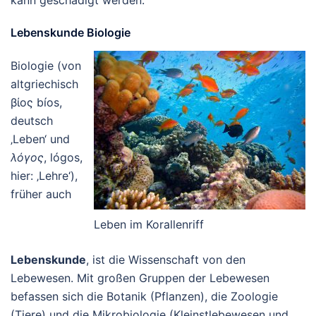
Lebenskunde Biologie
Biologie (von
altgriechisch
βίος
bíos
,
deutsch
‚Leben‘
und
λόγος
, lógos,
hier: ‚Lehre‘),
früher auch
Leben im Korallenriff
Lebenskunde
, ist die Wissenschaft von den
Lebewesen. Mit großen Gruppen der Lebewesen
befassen sich die Botanik (Pflanzen), die Zoologie
(Tiere) und die Mikrobiologie (Kleinstlebewesen und