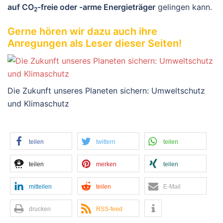
auf CO
-freie oder -arme Energieträger
gelingen kann.
2
Gerne hören wir dazu auch ihre
Anregungen als Leser dieser Seiten!
Die Zukunft unseres Planeten sichern: Umweltschutz
und Klimaschutz
teilen
twittern
teilen
teilen
merken
teilen
mitteilen
teilen
E-Mail
drucken
RSS-feed