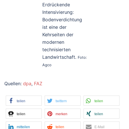
Erdrückende
Intensivierung:
Bodenverdichtung
ist eine der
Kehrseiten der
modernen
technisierten
Landwirtschaft.
Foto:
Agco
Quellen:
dpa
,
FAZ
teilen
twittern
teilen
teilen
merken
teilen
mitteilen
teilen
E-Mail