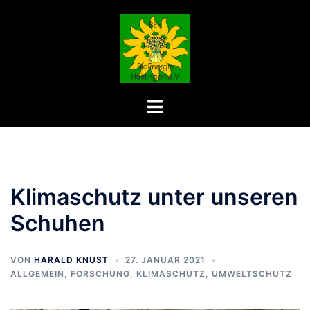
Zum
Inhalt
springen
Menü
umschalten
Klimaschutz unter unseren
Schuhen
VON
HARALD KNUST
27. JANUAR 2021
ALLGEMEIN
,
FORSCHUNG
,
KLIMASCHUTZ
,
UMWELTSCHUTZ