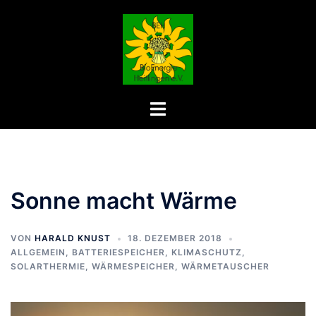
Zum
Inhalt
springen
Menü
umschalten
Sonne macht Wärme
VON
HARALD KNUST
18. DEZEMBER 2018
ALLGEMEIN
,
BATTERIESPEICHER
,
KLIMASCHUTZ
,
SOLARTHERMIE
,
WÄRMESPEICHER
,
WÄRMETAUSCHER