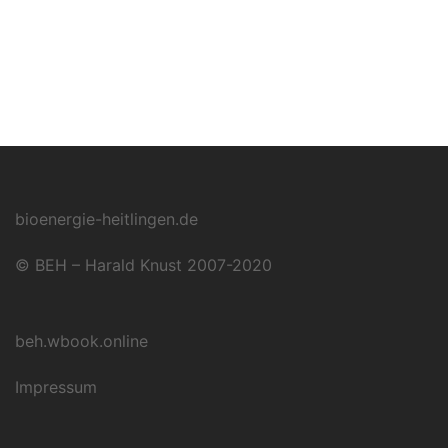
bioenergie-heitlingen.de
© BEH – Harald Knust 2007-2020
beh.wbook.online
Impressum