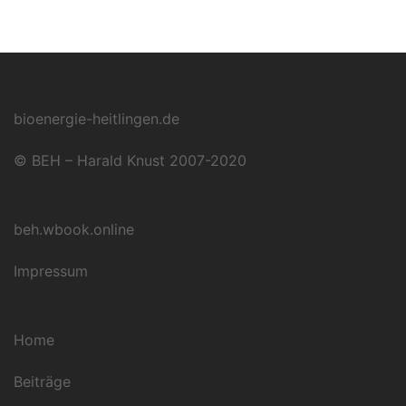
bioenergie-heitlingen.de
© BEH – Harald Knust 2007-2020
beh.wbook.online
Impressum
Home
Beiträge