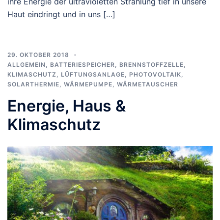
ihre Energie der ultravioletten Strahlung tief in unsere
Haut eindringt und in uns […]
29. OKTOBER 2018
ALLGEMEIN
,
BATTERIESPEICHER
,
BRENNSTOFFZELLE
,
KLIMASCHUTZ
,
LÜFTUNGSANLAGE
,
PHOTOVOLTAIK
,
SOLARTHERMIE
,
WÄRMEPUMPE
,
WÄRMETAUSCHER
Energie, Haus &
Klimaschutz