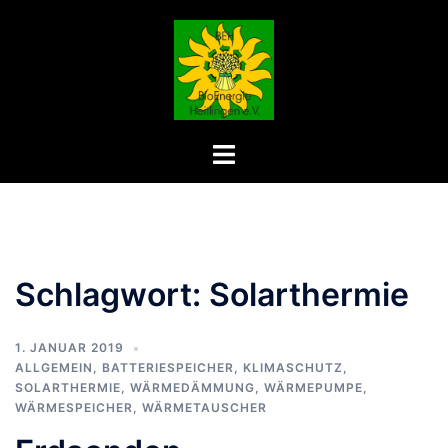
Zum
Inhalt
springen
Menü
umschalten
Schlagwort:
Solarthermie
1. JANUAR 2019
ALLGEMEIN
,
BATTERIESPEICHER
,
KLIMASCHUTZ
,
SOLARTHERMIE
,
WÄRMEDÄMMUNG
,
WÄRMEPUMPE
,
WÄRMESPEICHER
,
WÄRMETAUSCHER