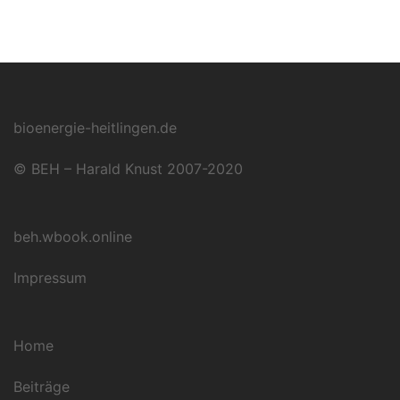
bioenergie-heitlingen.de
© BEH – Harald Knust 2007-2020
beh.wbook.online
Impressum
Home
Beiträge