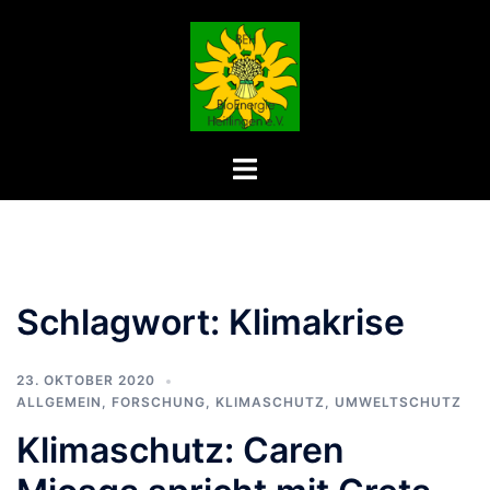
Zum
Inhalt
springen
Menü
umschalten
Schlagwort:
Klimakrise
23. OKTOBER 2020
ALLGEMEIN
,
FORSCHUNG
,
KLIMASCHUTZ
,
UMWELTSCHUTZ
Klimaschutz: Caren