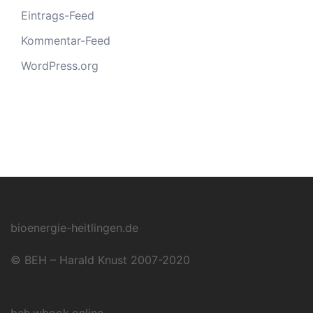
Eintrags-Feed
Kommentar-Feed
WordPress.org
bioenergie-heitlingen.de
© BEH – Harald Knust 2007-2020
beh.wbook.online