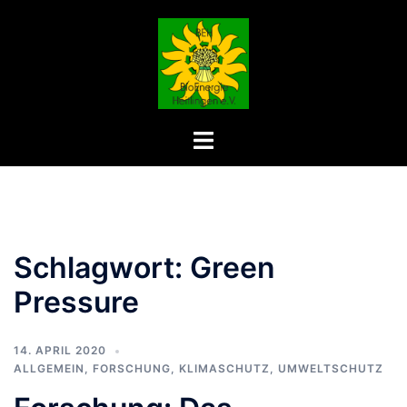
Zum
Inhalt
springen
Menü
umschalten
Schlagwort:
Green
Pressure
14. APRIL 2020
ALLGEMEIN
,
FORSCHUNG
,
KLIMASCHUTZ
,
UMWELTSCHUTZ