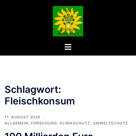
Zum
Inhalt
springen
Menü
umschalten
Schlagwort:
Fleischkonsum
11. AUGUST 2020
ALLGEMEIN
,
FORSCHUNG
,
KLIMASCHUTZ
,
UMWELTSCHUTZ