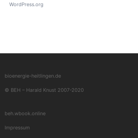
WordPress.org
bioenergie-heitlingen.de
© BEH – Harald Knust 2007-2020
beh.wbook.online
Impressum