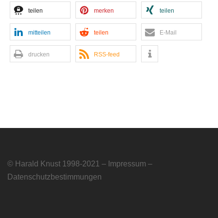
teilen
merken
teilen
mitteilen
teilen
E-Mail
drucken
RSS-feed
© Harald Knust 1998-2021 –
Impressum
–
Datenschutzbestimmungen