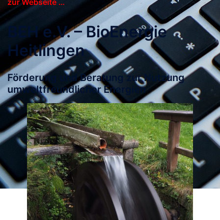
zur Webseite …
BEH e.V. – BioEnergie
Heitlingen
Förderung und Beratung zur Nutzung
umweltfreundlicher Energien