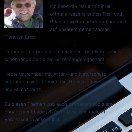
Ich liebe die Natur mit ihrer
oftmals faszinierenden Tier- und
Pflanzenwelt in unserem Land und
auf unserem gemeinsamen
Planeten Erde.
Darum ist mir persönlich der Arten- und Naturschutz
schon lange Zeit eine Herzensangelegenheit!
Heute untrennbar mit Arten- und Naturschutz
verbunden sind für mich die Themen Umweltschutz
und Klimaschutz.
Zu diesen Themen und auch zu meinen sozialem
Engagement habe ich mehr Details in meinen
Vereinsseiten ausgeführt.