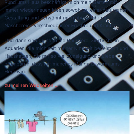
Rund ums Haus beschäftigt mich mein Garten mit
immer wieder neuen Ideen sowohl zu einer naturnahen
Gestaltung und verwöhnt mich übers Jahr mit
Naschereien verschiedenster Früchte und Kräuter.
Und dann sind da noch die Haustiere: Zierfische in
Aquarien, die mich seit meiner Kindheit begeistern und
Hauskatzen, die mir so viel Zuneigung und Liebe
offenbaren, dass mir manches Mal ganz warm ums
Herz wird.
zu meinen Webseiten …