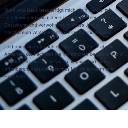
Rund ums Haus beschäftigt mich mein Garten mit
immer wieder neuen Ideen sowohl zu einer naturnahen
Gestaltung und verwöhnt mich übers Jahr mit
Naschereien verschiedenster Früchte und Kräuter.
Und dann sind da noch die Haustiere: Zierfische in
Aquarien, die mich seit meiner Kindheit begeistern und
Hauskatzen, die mir so viel Zuneigung und Liebe
offenbaren, dass mir manches Mal ganz warm ums
Herz wird.