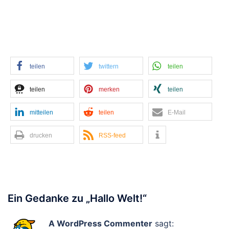
teilen
twittern
teilen
teilen
merken
teilen
mitteilen
teilen
E-Mail
drucken
RSS-feed
Ein Gedanke zu „
Hallo Welt!
“
A WordPress Commenter
sagt: