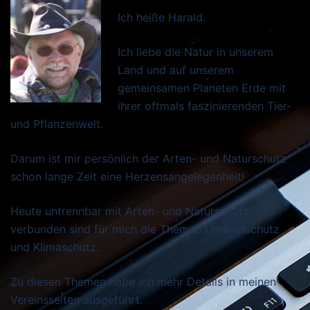
Ich heiße Harald.
Ich liebe die Natur in unserem
Land und auf unserem
gemeinsamen Planeten Erde mit
ihrer oftmals faszinierenden Tier-
und Pflanzenwelt.
Darum ist mir persönlich der Arten- und Naturschutz
schon lange Zeit eine Herzensangelegenheit!
Heute untrennbar mit Arten- und Naturschutz
verbunden sind für mich die Themen Umweltschutz
und Klimaschutz.
Zu diesen Themen habe ich mehr Details in meinen
Vereinsseiten ausgeführt.