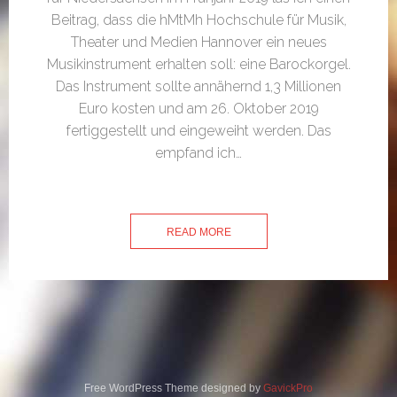
Beitrag, dass die hMtMh Hochschule für Musik,
Theater und Medien Hannover ein neues
Musikinstrument erhalten soll: eine Barockorgel.
Das Instrument sollte annähernd 1,3 Millionen
Euro kosten und am 26. Oktober 2019
fertiggestellt und eingeweiht werden. Das
empfand ich…
READ MORE
Free WordPress Theme designed by
GavickPro