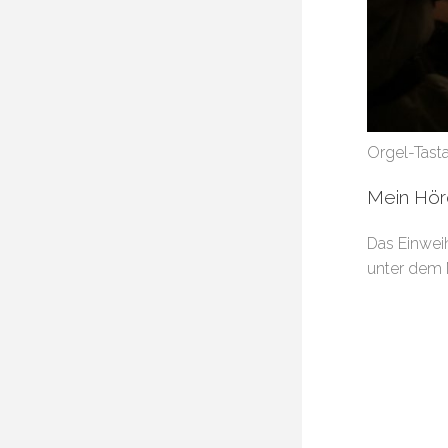
Orgel-Tasta
Mein Hör
Das Einwei
unter dem 