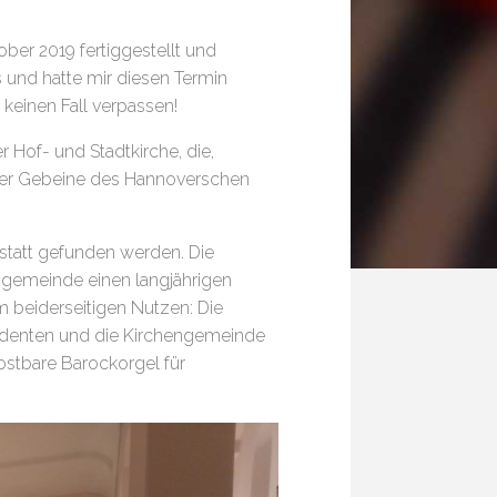
ber 2019 fertiggestellt und
 und hatte mir diesen Termin
keinen Fall verpassen!
 Hof- und Stadtkirche, die,
 der Gebeine des Hannoverschen
statt gefunden werden. Die
ngemeinde einen langjährigen
 beiderseitigen Nutzen: Die
tudenten und die Kirchengemeinde
kostbare Barockorgel für