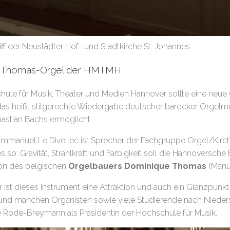
ff der Neustädter Hof- und Stadtkirche St. Johannes
e Thomas-Orgel der HMTMH
hule für Musik, Theater und Medien Hannover sollte eine neu
das heißt stilgerechte Wiedergabe deutscher barocker Orgelm
astian Bachs ermöglicht.
Emmanuel Le Divellec ist Sprecher der Fachgruppe Orgel/Kir
es so: Gravität, Strahlkraft und Farbigkeit soll die Hannoversch
tion des belgischen
Orgelbauers Dominique Thomas
(Manu
 ist dieses Instrument eine Attraktion und auch ein Glanzpunk
 und manchen Organisten sowie viele Studierende nach Niedersa
e Rode-Breymann als Präsidentin der Hochschule für Musik.