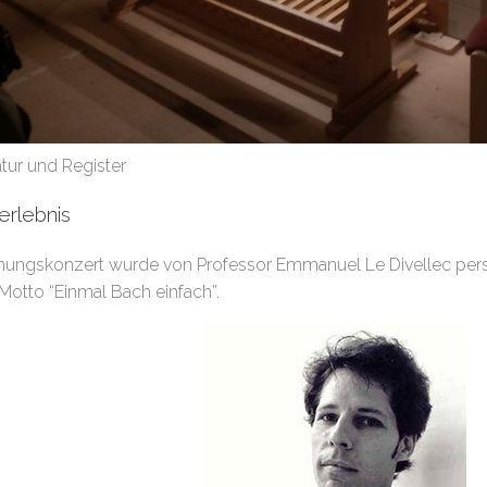
tur und Register
erlebnis
hungskonzert wurde von Professor Emmanuel Le Divellec pers
Motto “Einmal Bach einfach”.