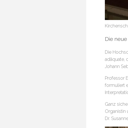
Kirchenschi
Die neu
Die Hochsc
adäquate, 
Johann Seb
Professor 
formuliert 
Interpreta
Ganz sicher
Organistin
Dr. Susann