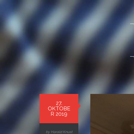
27.
OKTOBE
R 2019
by
Harald Knust