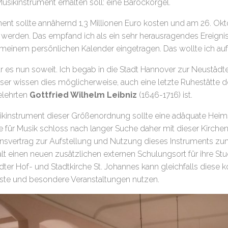
usikinstrument erhalten soll: eine Barockorgel.
ent sollte annähernd 1,3 Millionen Euro kosten und am 26. Okto
 werden. Das empfand ich als ein sehr herausragendes Ereignis
meinem persönlichen Kalender eingetragen. Das wollte ich auf 
 es nun soweit. Ich begab in die Stadt Hannover zur Neustädter
er wissen dies möglicherweise, auch eine letzte Ruhestätte
elehrten
Gottfried Wilhelm Leibniz
(1646-1716) ist.
sikinstrument dieser Größenordnung sollte eine adäquate Heim
 für Musik schloss nach langer Suche daher mit dieser Kirche
nsvertrag zur Aufstellung und Nutzung dieses Instruments zum
lt einen neuen zusätzlichen externen Schulungsort für ihre S
ter Hof- und Stadtkirche St. Johannes kann gleichfalls diese 
ste und besondere Veranstaltungen nutzen.