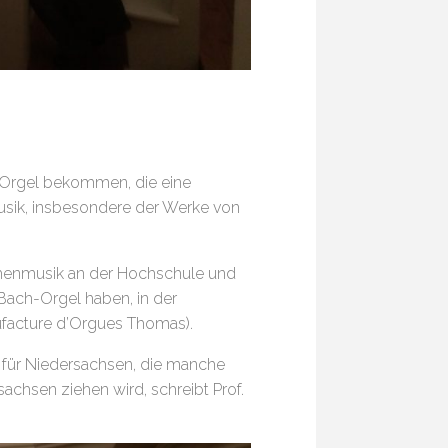
e Orgel bekommen, die eine
usik, insbesondere der Werke von
chenmusik an der Hochschule und
e Bach-Orgel haben, in der
facture d’Orgues Thomas).
t für Niedersachsen, die manche
chsen ziehen wird, schreibt Prof.