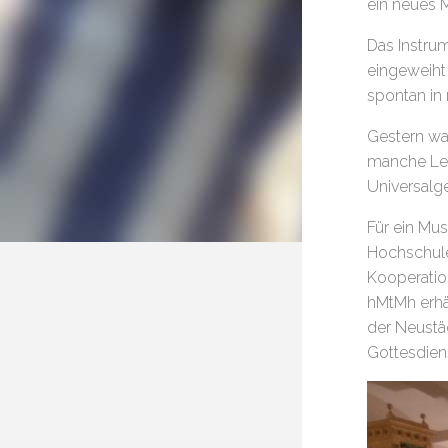
ein neues M
Das Instrum
eingeweiht
spontan in 
Gestern war
manche Les
Universalg
Für ein Mu
Hochschule
Kooperatio
hMtMh erhä
der Neustäd
Gottesdien