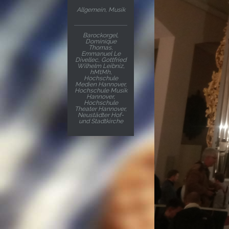
Allgemein
,
Musik
Barockorgel
,
Dominique
Thomas
,
Emmanuel Le
Divellec
,
Gottfried
Wilhelm Leibniz
,
hMtMh
,
Hochschule
Medien Hannover
,
Hochschule Musik
Hannover
,
Hochschule
Theater Hannover
,
Neustädter Hof-
und Stadtkirche